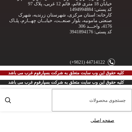
خیابان 18 متری قائم، قائم 12 غربی، پلاک 97
کد پستی: 1494994884
کارخانه: استان مرکزی، شهرستان زرندیه، شهرک
صنعتی مامونیه، بلوار صنعــت، خیابــان چهــارم، پلـاک
4176، واحـــد 306
کد پستی: 3941894176
44714122 (9821+)
کلیه حقوق این وب سایت متعلق به
شرکت بسپارفوم غرب می باشد
کلیه حقوق این وب سایت متعلق به
شرکت بسپارفوم غرب می باشد
صفحه اصلی