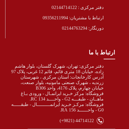
دفتر مرکزی : 02144714122
ارتباط با مشتریان: 09356211994
دورنگار: 02144763294
ارتباط با ما
دفتر مرکزی: تهران، شهرک گلستان، بلوار هاشم
زاده، خیابان 18 متری قائم، قائم 12 غربی، پلاک 97
آدرس کارخانجات: استان مرکزی ، شهرستان
زرندیه ، شهرک صنعتی مامونیه، بلوار صنعت،
خیابان چهارم، پلاک 4176، واحد B306
فروشگاه: مرکز خـرید ایرانمـال - ورودی بـاغ
ماهــان - طبقـــه G2 - واحــــد 134 RC.
فروشگاه: مرکـز خـرید ایرانمـــــــــال - طبقـــــه
G0 - واحــــــد 156 RA.
44714122 (9821+)