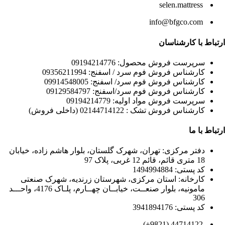
selen.mattress
info@bfgco.com
ارتباط با کارشناسان
سرپرست فروش محصول: 09194214776
کارشناس فروش فوم سرد / اسفنج: 09356211994
کارشناس فروش فوم سرد/ اسفنج: 09914548005
کارشناس فروش فوم سرد/اسفنج: 09129584797
سرپرست فروش مواد اولیه: 09194214779
کارشناس فروش تشک : 02144714122 (داخلی فروش)
ارتباط با ما
دفتر مرکزی: تهران، شهرک گلستان، بلوار هاشم زاده، خیابان
18 متری قائم، قائم 12 غربی، پلاک 97
کد پستی: 1494994884
کارخانه: استان مرکزی، شهرستان زرندیه، شهرک صنعتی
مامونیه، بلوار صنعــت، خیابــان چهــارم، پلـاک 4176، واحـــد
306
کد پستی: 3941894176
44714122 (9821+)