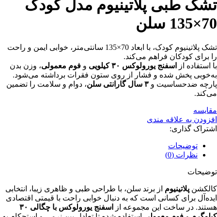
تشک طبی پلاتینیوم مدل کودک
70×135 سلن
تشک پلاتینیوم کودک، با ابعاد 70×135 سانتی‌متر، خوابی ایمن و راحت
را برای کودکان فراهم می‌کند.
با استفاده از
اسفنج یورولوکس ۳۰ کیلویی
و
فوم معمولی
، وزن بدن
به‌خوبی پخش شده و فشار از روی ستون فقرات برداشته می‌شود.
پارچه ضد‌حساسیت و
۳ سال گارانتی سلن
، دوام و سلامت را تضمین
می‌کند.
مقایسه
افزودن به علاقه مندی
اشتراک گذاری:
توضیحات
نظرات (0)
توضیحات
کالکشن
پلاتینیوم
از برند سلن، با طراحی طبی و ظاهری زیبا، انتخابی
ایده‌آل برای کسانی است که به دنبال خوابی راحت با قیمتی اقتصادی
هستند. در ساخت این مجموعه از
اسفنج یورولوکس با چگالی ۳۰
کیلوگرم
و
فوم معمولی
استفاده شده تا تعادل بین نرمی و استحکام به