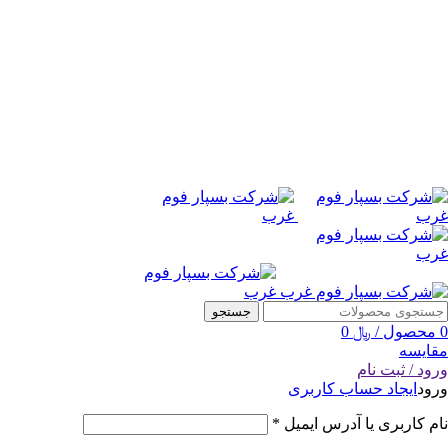
جستجو
0
محصول
/
﷼
0
مقایسه
ورود / ثبت نام
ورود
ایجاد حساب کاربری
نام کاربری یا آدرس ایمیل
*