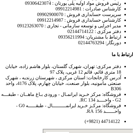
رئیس فروش مواد اولیه پلی یورتان : 09306423074
کارشناس صادرات : 09912214981
سرپرست حسابداری فروش : 09902900070
کارشناس حسابداری فروش : 09912214987
مدیر اجرایی و توسعه سازمانی - تجاری : 09123263070
دفتر مرکزی : 02144714122
ارتباط با مشتریان: 09356211994
دورنگار: 02144763294
ارتباط با ما
دفتر مرکزی: تهران، شهرک گلستان، بلوار هاشم زاده، خیابان
18 متری قائم، قائم 12 غربی، پلاک 97
آدرس کارخانجات: استان مرکزی ، شهرستان زرندیه ، شهرک
صنعتی مامونیه، بلوار صنعت، خیابان چهارم، پلاک 4176، واحد
B306
فروشگاه: مرکز خـرید ایرانمـال - ورودی بـاغ ماهــان - طبقـــه
G2 - واحــــد 134 RC.
فروشگاه: مرکـز خـرید ایرانمـــــــــال - طبقـــــه G0 -
واحــــــد 156 RA.
44714122 (9821+)