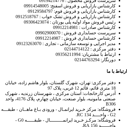
سرپرست فروش محصول : 09194214776
کارشناس بازاریابی و فروش اسفنج: 09914548005
کارشناس بازاریابی و فروش فوم: 09129584797
کارشناس بازاریابی و فروش تشک خواب : 0912518767
رئیس فروش مواد اولیه پلی یورتان : 09306423074
کارشناس صادرات : 09912214981
سرپرست حسابداری فروش : 09902900070
کارشناس حسابداری فروش : 09912214987
مدیر اجرایی و توسعه سازمانی - تجاری : 09123263070
دفتر مرکزی : 02144714122
ارتباط با مشتریان: 09356211994
دورنگار: 02144763294
ارتباط با ما
دفتر مرکزی: تهران، شهرک گلستان، بلوار هاشم زاده، خیابان
18 متری قائم، قائم 12 غربی، پلاک 97
آدرس کارخانجات: استان مرکزی ، شهرستان زرندیه ، شهرک
صنعتی مامونیه، بلوار صنعت، خیابان چهارم، پلاک 4176، واحد
B306
فروشگاه: مرکز خـرید ایرانمـال - ورودی بـاغ ماهــان - طبقـــه
G2 - واحــــد 134 RC.
فروشگاه: مرکـز خـرید ایرانمـــــــــال - طبقـــــه G0 -
واحــــــد 156 RA.