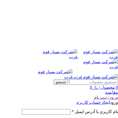
جستجو
0
محصول
/
﷼
0
مقایسه
ورود / ثبت نام
ورود
ایجاد حساب کاربری
نام کاربری یا آدرس ایمیل
*