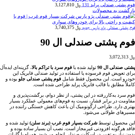
فوم پشتی صندلی پراید 131
﷼
3,127,810
بازگشت به محصولات
فوم پشتی صندلی پژو پارس جدید
﷼
3,740,375
فوم پشتی صندلی ال 90
﷼
3,072,313
پشتی صندلی ال 90
تولید شده با
فوم سرد با تراکم بالا
، گزینه‌ای ایده‌آل
برای تعویض فوم فرسوده یا استفاده در تولید صندلی فابریک این
خودرو است. این محصول فقط شامل
فوم پشتی صندلی جلو
بوده و
کاملاً مطابق با قالب فابریک پراید طراحی شده است.
فوم سرد به‌کاررفته در این پشتی، از نظر دوام، برگشت‌پذیری و
مقاومت در برابر فشار، نسبت به فوم‌های معمولی عملکرد بسیار
بهتری دارد. طراحی ارگونومیک آن باعث کاهش خستگی راننده در
مسیرهای طولانی می‌شود.
این محصول توسط
شرکت بسپار فوم غرب (برند سلن)
تولید شده و
فاقد هرگونه افزودنی غیرمجاز است. نصب آن بسیار ساده بوده و
بدون نیاز به تغییر در اسکلت صندلی انجام می‌شود. همراه با گارانتی