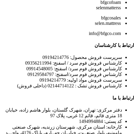
bfgcofoam
selenmatterss
bfgcosales
selen.mattress
info@bfgco.com
ارتباط با کارشناسان
سرپرست فروش محصول: 09194214776
کارشناس فروش فوم سرد / اسفنج: 09356211994
کارشناس فروش فوم سرد/ اسفنج: 09914548005
کارشناس فروش فوم سرد/اسفنج: 09129584797
سرپرست فروش مواد اولیه: 09194214779
کارشناس فروش تشک : 02144714122 (داخلی فروش)
ارتباط با ما
دفتر مرکزی: تهران، شهرک گلستان، بلوار هاشم زاده، خیابان
18 متری قائم، قائم 12 غربی، پلاک 97
کد پستی: 1494994884
کارخانه: استان مرکزی، شهرستان زرندیه، شهرک صنعتی
مامونیه، بلوار صنعــت، خیابــان چهــارم، پلـاک 4176، واحـــد