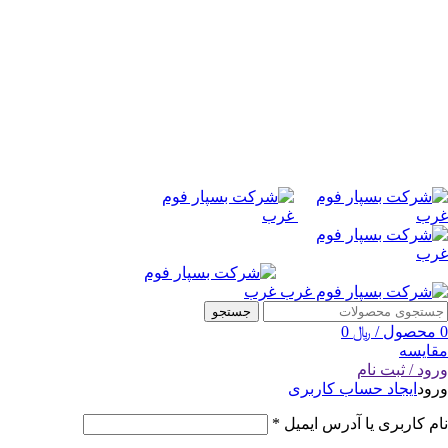
جستجو
0
محصول
/
﷼
0
مقایسه
ورود / ثبت نام
ورود
ایجاد حساب کاربری
نام کاربری یا آدرس ایمیل
*