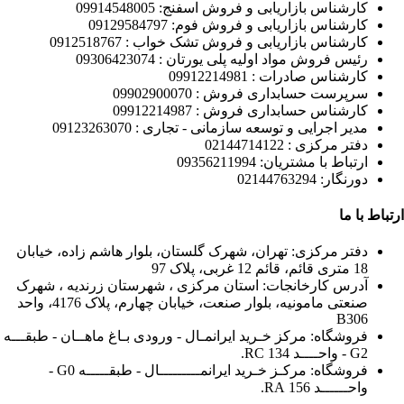
کارشناس بازاریابی و فروش اسفنج: 09914548005
کارشناس بازاریابی و فروش فوم: 09129584797
کارشناس بازاریابی و فروش تشک خواب : 0912518767
رئیس فروش مواد اولیه پلی یورتان : 09306423074
کارشناس صادرات : 09912214981
سرپرست حسابداری فروش : 09902900070
کارشناس حسابداری فروش : 09912214987
مدیر اجرایی و توسعه سازمانی - تجاری : 09123263070
دفتر مرکزی : 02144714122
ارتباط با مشتریان: 09356211994
دورنگار: 02144763294
ارتباط با ما
دفتر مرکزی: تهران، شهرک گلستان، بلوار هاشم زاده، خیابان
18 متری قائم، قائم 12 غربی، پلاک 97
آدرس کارخانجات: استان مرکزی ، شهرستان زرندیه ، شهرک
صنعتی مامونیه، بلوار صنعت، خیابان چهارم، پلاک 4176، واحد
B306
فروشگاه: مرکز خـرید ایرانمـال - ورودی بـاغ ماهــان - طبقـــه
G2 - واحــــد 134 RC.
فروشگاه: مرکـز خـرید ایرانمـــــــــال - طبقـــــه G0 -
واحــــــد 156 RA.