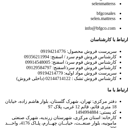
selenmatterss
bfgcosales
selen.mattress
info@bfgco.com
ارتباط با کارشناسان
سرپرست فروش محصول: 09194214776
کارشناس فروش فوم سرد / اسفنج: 09356211994
کارشناس فروش فوم سرد/ اسفنج: 09914548005
کارشناس فروش فوم سرد/اسفنج: 09129584797
سرپرست فروش مواد اولیه: 09194214779
کارشناس فروش تشک : 02144714122 (داخلی فروش)
ارتباط با ما
دفتر مرکزی: تهران، شهرک گلستان، بلوار هاشم زاده، خیابان
18 متری قائم، قائم 12 غربی، پلاک 97
کد پستی: 1494994884
کارخانه: استان مرکزی، شهرستان زرندیه، شهرک صنعتی
مامونیه، بلوار صنعــت، خیابــان چهــارم، پلـاک 4176، واحـــد