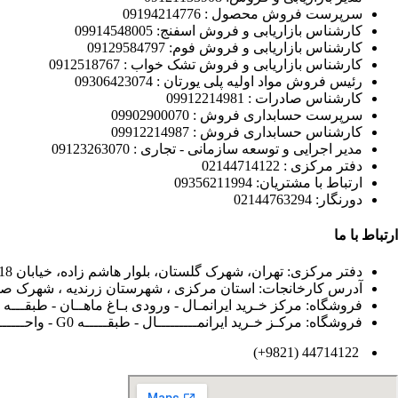
سرپرست فروش محصول : 09194214776
کارشناس بازاریابی و فروش اسفنج: 09914548005
کارشناس بازاریابی و فروش فوم: 09129584797
کارشناس بازاریابی و فروش تشک خواب : 0912518767
رئیس فروش مواد اولیه پلی یورتان : 09306423074
کارشناس صادرات : 09912214981
سرپرست حسابداری فروش : 09902900070
کارشناس حسابداری فروش : 09912214987
مدیر اجرایی و توسعه سازمانی - تجاری : 09123263070
دفتر مرکزی : 02144714122
ارتباط با مشتریان: 09356211994
دورنگار: 02144763294
ارتباط با ما
دفتر مرکزی: تهران، شهرک گلستان، بلوار هاشم زاده، خیابان 18 متری قائم، قائم 12 غربی، پلاک 97
آدرس کارخانجات: استان مرکزی ، شهرستان زرندیه ، شهرک صنعتی مامونیه
فروشگاه: مرکز خـرید ایرانمـال - ورودی بـاغ ماهــان - طبقـــه G2 - واحــــد 134 RC.
فروشگاه: مرکـز خـرید ایرانمـــــــــال - طبقـــــه G0 - واحــــــد 156 RA.
44714122 (9821+)