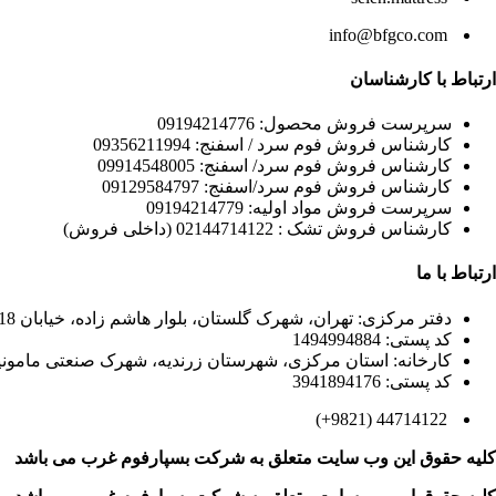
info@bfgco.com
ارتباط با کارشناسان
سرپرست فروش محصول: 09194214776
کارشناس فروش فوم سرد / اسفنج: 09356211994
کارشناس فروش فوم سرد/ اسفنج: 09914548005
کارشناس فروش فوم سرد/اسفنج: 09129584797
سرپرست فروش مواد اولیه: 09194214779
کارشناس فروش تشک : 02144714122 (داخلی فروش)
ارتباط با ما
دفتر مرکزی: تهران، شهرک گلستان، بلوار هاشم زاده، خیابان 18 متری قائم، قائم 12 غربی، پلاک 97
کد پستی: 1494994884
کارخانه: استان مرکزی، شهرستان زرندیه، شهرک صنعتی مامونیه، بلوار صنعــ
کد پستی: 3941894176
44714122 (9821+)
کلیه حقوق این وب سایت متعلق به
شرکت بسپارفوم غرب می باشد