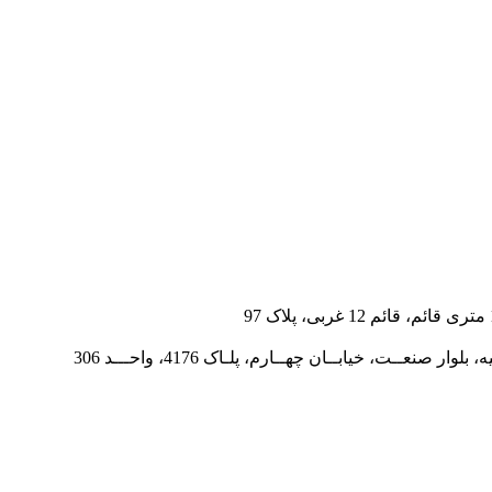
ت، خیابــان چهــارم، پلـاک 4176، واحـــد 306