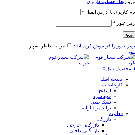
ورود
ایجاد حساب کاربری
نام کاربری یا آدرس ایمیل
*
رمز عبور
*
ورود
رمز عبور را فراموش کرده اید؟
مرا به خاطر بسپار
منو
0
محصول
/
﷼
0
صفحه اصلی
کارخانجات
اسفنج
فوم سرد
تشک طبی
تولید مواد اولیه
فعالیت
بازرگانی
بازرگانی خارجی
بازرگانی داخلی