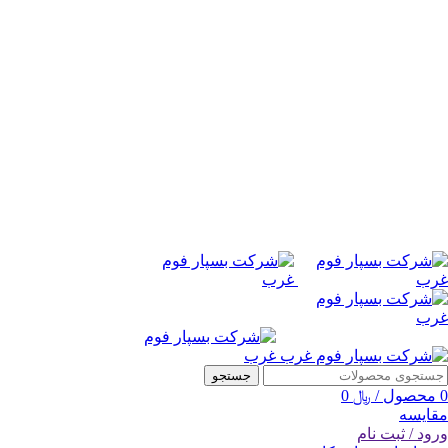
جستجو
0
محصول
/
﷼
0
مقایسه
ورود / ثبت نام