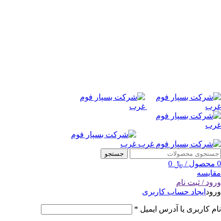
جستجو
0
محصول
/
﷼
0
مقایسه
ورود / ثبت نام
ورود
ایجاد حساب کاربری
نام کاربری یا آدرس ایمیل
*