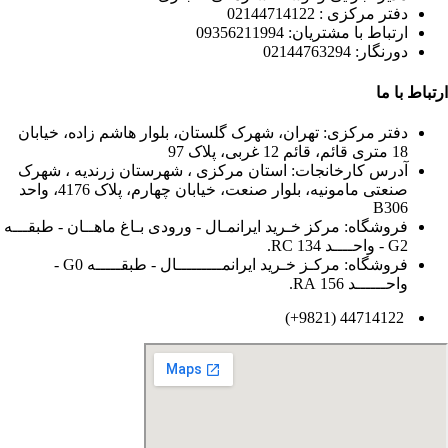
دفتر مرکزی : 02144714122
ارتباط با مشتریان: 09356211994
دورنگار: 02144763294
ارتباط با ما
دفتر مرکزی: تهران، شهرک گلستان، بلوار هاشم زاده، خیابان
18 متری قائم، قائم 12 غربی، پلاک 97
آدرس کارخانجات: استان مرکزی ، شهرستان زرندیه ، شهرک
صنعتی مامونیه، بلوار صنعت، خیابان چهارم، پلاک 4176، واحد
B306
فروشگاه: مرکز خـرید ایرانمـال - ورودی بـاغ ماهــان - طبقـــه
G2 - واحــــد 134 RC.
فروشگاه: مرکـز خـرید ایرانمـــــــــال - طبقـــــه G0 -
واحــــــد 156 RA.
44714122 (9821+)