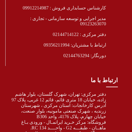
کارشناس حسابداری فروش : 09912214987
مدیر اجرایی و توسعه سازمانی - تجاری :
09123263070
دفتر مرکزی : 02144714122
ارتباط با مشتریان: 09356211994
دورنگار: 02144763294
ارتباط با ما
دفتر مرکزی: تهران، شهرک گلستان، بلوار هاشم
زاده، خیابان 18 متری قائم، قائم 12 غربی، پلاک 97
آدرس کارخانجات: استان مرکزی ، شهرستان
زرندیه ، شهرک صنعتی مامونیه، بلوار صنعت،
خیابان چهارم، پلاک 4176، واحد B306
فروشگاه: مرکز خـرید ایرانمـال - ورودی بـاغ
ماهــان - طبقـــه G2 - واحــــد 134 RC.