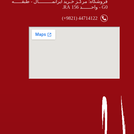
فروشگاه: مرکـز خـرید ایرانمـــــــــال - طبقـــــه
G0 - واحــــــد 156 RA.
44714122 (9821+)