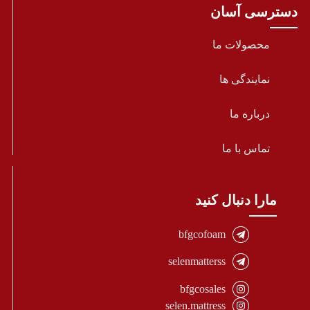
دسترسی آسان
محصولات ما
نمایندگی ها
درباره ما
تماس با ما
مارا دنبال کنید
bfgcofoam
selenmatterss
bfgcosales
selen.mattress