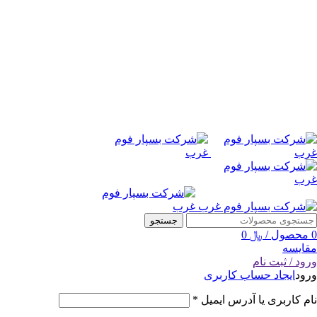
جستجو
0
محصول
/
﷼
0
مقایسه
ورود / ثبت نام
ورود
ایجاد حساب کاربری
نام کاربری یا آدرس ایمیل
*