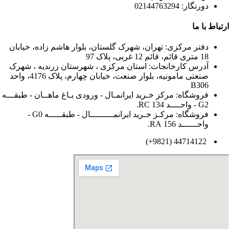
دورنگار: 02144763294
ارتباط با ما
دفتر مرکزی: تهران، شهرک گلستان، بلوار هاشم زاده، خیابان
18 متری قائم، قائم 12 غربی، پلاک 97
آدرس کارخانجات: استان مرکزی ، شهرستان زرندیه ، شهرک
صنعتی مامونیه، بلوار صنعت، خیابان چهارم، پلاک 4176، واحد
B306
فروشگاه: مرکز خـرید ایرانمـال - ورودی بـاغ ماهــان - طبقـــه
G2 - واحــــد 134 RC.
فروشگاه: مرکـز خـرید ایرانمـــــــــال - طبقـــــه G0 -
واحــــــد 156 RA.
44714122 (9821+)