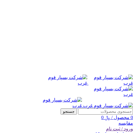
جستجو
0
محصول
/
﷼
0
مقایسه
ورود / ثبت نام