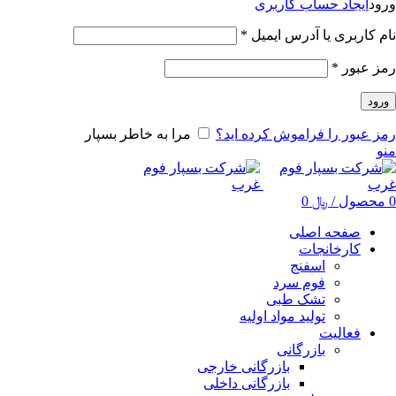
ورود
ایجاد حساب کاربری
نام کاربری یا آدرس ایمیل
*
رمز عبور
*
ورود
رمز عبور را فراموش کرده اید؟
مرا به خاطر بسپار
منو
0
محصول
/
﷼
0
صفحه اصلی
کارخانجات
اسفنج
فوم سرد
تشک طبی
تولید مواد اولیه
فعالیت
بازرگانی
بازرگانی خارجی
بازرگانی داخلی