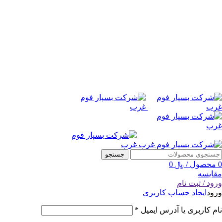
جستجو
0
محصول
/
﷼
0
مقایسه
ورود / ثبت نام
ورود
ایجاد حساب کاربری
نام کاربری یا آدرس ایمیل
*