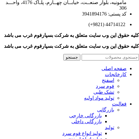
مامونیه، بلوار صنعــت، خیابــان چهــارم، پلـاک 4176، واحـــد
306
کد پستی: 3941894176
44714122 (9821+)
کلیه حقوق این وب سایت متعلق به
شرکت بسپارفوم غرب می باشد
کلیه حقوق این وب سایت متعلق به
شرکت بسپارفوم غرب می باشد
جستجو
صفحه اصلی
کارخانجات
اسفنج
فوم سرد
تشک طبی
تولید مواد اولیه
فعالیت
بازرگانی
بازرگانی خارجی
بازرگانی داخلی
تولید
تولید انواع فوم سرد