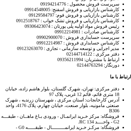
سرپرست فروش محصول : 09194214776
کارشناس بازاریابی و فروش اسفنج: 09914548005
کارشناس بازاریابی و فروش فوم: 09129584797
کارشناس بازاریابی و فروش تشک خواب : 0912518767
رئیس فروش مواد اولیه پلی یورتان : 09306423074
کارشناس صادرات : 09912214981
سرپرست حسابداری فروش : 09902900070
کارشناس حسابداری فروش : 09912214987
مدیر اجرایی و توسعه سازمانی - تجاری : 09123263070
دفتر مرکزی : 02144714122
ارتباط با مشتریان: 09356211994
دورنگار: 02144763294
ارتباط با ما
دفتر مرکزی: تهران، شهرک گلستان، بلوار هاشم زاده، خیابان
18 متری قائم، قائم 12 غربی، پلاک 97
آدرس کارخانجات: استان مرکزی ، شهرستان زرندیه ، شهرک
صنعتی مامونیه، بلوار صنعت، خیابان چهارم، پلاک 4176، واحد
B306
فروشگاه: مرکز خـرید ایرانمـال - ورودی بـاغ ماهــان - طبقـــه
G2 - واحــــد 134 RC.
فروشگاه: مرکـز خـرید ایرانمـــــــــال - طبقـــــه G0 -