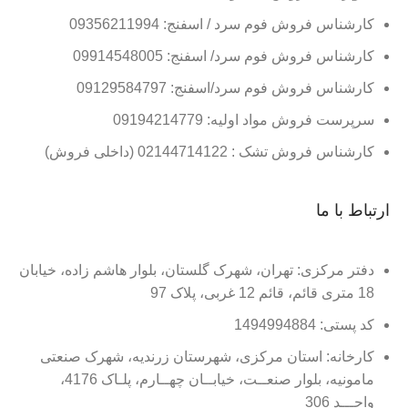
کارشناس فروش فوم سرد / اسفنج: 09356211994
کارشناس فروش فوم سرد/ اسفنج: 09914548005
کارشناس فروش فوم سرد/اسفنج: 09129584797
سرپرست فروش مواد اولیه: 09194214779
کارشناس فروش تشک : 02144714122 (داخلی فروش)
ارتباط با ما
دفتر مرکزی: تهران، شهرک گلستان، بلوار هاشم زاده، خیابان
18 متری قائم، قائم 12 غربی، پلاک 97
کد پستی: 1494994884
کارخانه: استان مرکزی، شهرستان زرندیه، شهرک صنعتی
مامونیه، بلوار صنعــت، خیابــان چهــارم، پلـاک 4176،
واحـــد 306