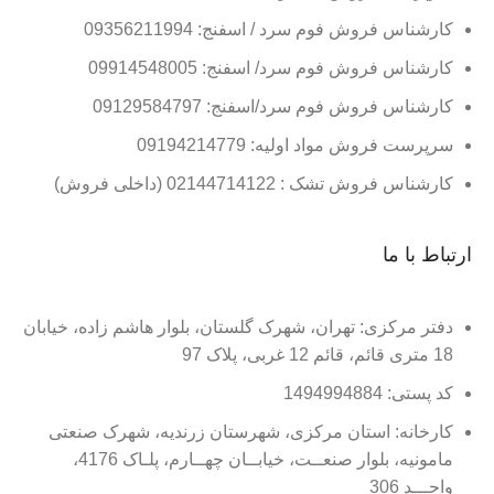
کارشناس فروش فوم سرد / اسفنج: 09356211994
کارشناس فروش فوم سرد/ اسفنج: 09914548005
کارشناس فروش فوم سرد/اسفنج: 09129584797
سرپرست فروش مواد اولیه: 09194214779
کارشناس فروش تشک : 02144714122 (داخلی فروش)
ارتباط با ما
دفتر مرکزی: تهران، شهرک گلستان، بلوار هاشم زاده، خیابان
18 متری قائم، قائم 12 غربی، پلاک 97
کد پستی: 1494994884
کارخانه: استان مرکزی، شهرستان زرندیه، شهرک صنعتی
مامونیه، بلوار صنعــت، خیابــان چهــارم، پلـاک 4176،
واحـــد 306