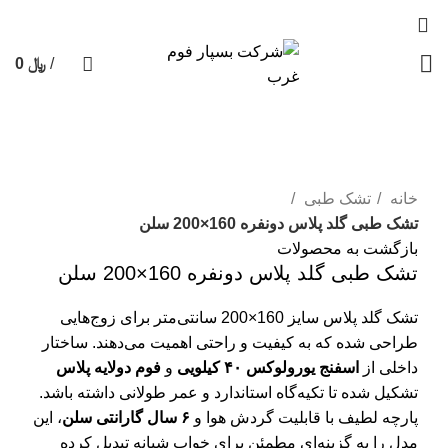
/
﷼
0
0
محصول
جستجو
بزرگنمایی تصویر
خانه
تشک طبی
تشک طبی گلد پلاس دو‌نفره 160×200 سلن
بازگشت به محصولات
تشک طبی گلد پلاس دو‌نفره 160×200 سلن
تشک گلد پلاس سایز 160×200 سانتی‌متر برای زوج‌هایی
طراحی شده که به کیفیت و راحتی اهمیت می‌دهند. ساختار
داخلی از
اسفنج یورولوکس ۴۰ کیلویی
و
فوم دو‌لایه پلاس
تشکیل شده تا تکیه‌گاه استاندارد و عمر طولانی داشته باشد.
پارچه لطیف با قابلیت گردش هوا و
۶ سال گارانتی سلن
، این
مدل را به گزینه‌ای مطمئن برای خواب شبانه تبدیل کرده