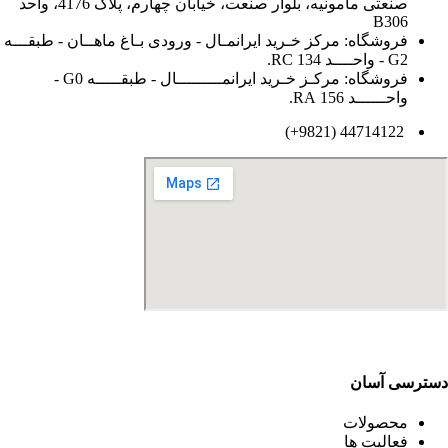
صنعتی مامونیه، بلوار صنعت، خیابان چهارم، پلاک 4176، واحد
B306
فروشگاه: مرکز خـرید ایرانمـال - ورودی بـاغ ماهــان - طبقـــه
G2 - واحــــد 134 RC.
فروشگاه: مرکـز خـرید ایرانمـــــــــال - طبقـــــه G0 -
واحــــــد 156 RA.
44714122 (9821+)
دسترسی آسان
محصولات
فعالیت ها