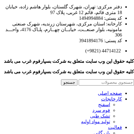
دفتر مرکزی: تهران، شهرک گلستان، بلوار هاشم زاده، خیابان
18 متری قائم، قائم 12 غربی، پلاک 97
کد پستی: 1494994884
کارخانه: استان مرکزی، شهرستان زرندیه، شهرک صنعتی
مامونیه، بلوار صنعــت، خیابــان چهــارم، پلـاک 4176، واحـــد
306
کد پستی: 3941894176
44714122 (9821+)
کلیه حقوق این وب سایت متعلق به
شرکت بسپارفوم غرب می باشد
کلیه حقوق این وب سایت متعلق به
شرکت بسپارفوم غرب می باشد
جستجو
صفحه اصلی
کارخانجات
اسفنج
فوم سرد
تشک طبی
تولید مواد اولیه
فعالیت
بازرگانی