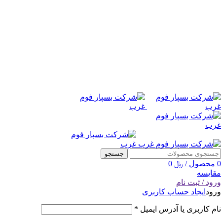
جستجو
0
محصول
/
﷼
0
مقایسه
ورود / ثبت نام
ورود
ایجاد حساب کاربری
نام کاربری یا آدرس ایمیل
*