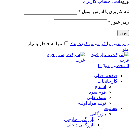
ورود
ایجاد حساب کاربری
نام کاربری یا آدرس ایمیل
*
رمز عبور
*
ورود
رمز عبور را فراموش کرده اید؟
مرا به خاطر بسپار
منو
0
محصول
/
﷼
0
صفحه اصلی
کارخانجات
اسفنج
فوم سرد
تشک طبی
تولید مواد اولیه
فعالیت
بازرگانی
بازرگانی خارجی
بازرگانی داخلی