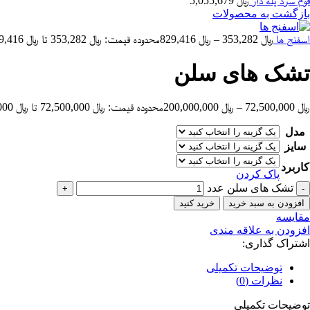
فوم سرد پله دار
﷼
5,055,679
بازگشت به محصولات
اسفنج ها
﷼
353,282
–
﷼
829,416
محدوده قیمت: ﷼ 353,282 تا ﷼ 829,416
تشک های سلن
﷼
72,500,000
–
﷼
200,000,000
محدوده قیمت: ﷼ 72,500,000 تا ﷼ 200,000,000
مدل
سایز
کاربرد
پاک کردن
تشک های سلن عدد
افزودن به سبد خرید
خرید کنید
مقایسه
افزودن به علاقه مندی
اشتراک گذاری:
توضیحات تکمیلی
نظرات (0)
توضیحات تکمیلی