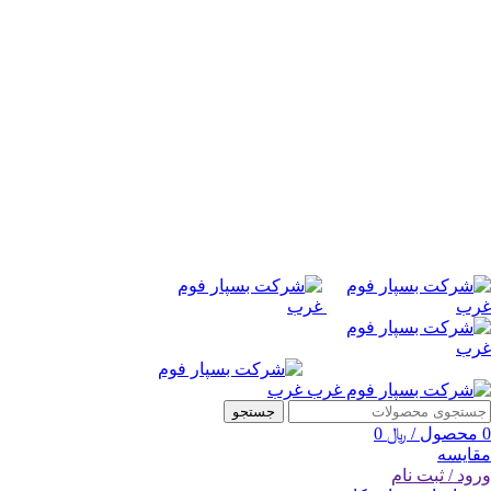
جستجو
0
محصول
/
﷼
0
مقایسه
ورود / ثبت نام