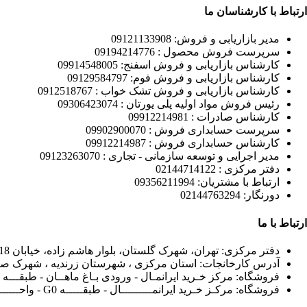
ارتباط با کارشناسان ما
مدیر بازاریابی و فروش: 09121133908
سرپرست فروش محصول : 09194214776
کارشناس بازاریابی و فروش اسفنج: 09914548005
کارشناس بازاریابی و فروش فوم: 09129584797
کارشناس بازاریابی و فروش تشک خواب : 0912518767
رئیس فروش مواد اولیه پلی یورتان : 09306423074
کارشناس صادرات : 09912214981
سرپرست حسابداری فروش : 09902900070
کارشناس حسابداری فروش : 09912214987
مدیر اجرایی و توسعه سازمانی - تجاری : 09123263070
دفتر مرکزی : 02144714122
ارتباط با مشتریان: 09356211994
دورنگار: 02144763294
ارتباط با ما
دفتر مرکزی: تهران، شهرک گلستان، بلوار هاشم زاده، خیابان 18 متری قائم، قائم 12 غربی، پلاک 97
آدرس کارخانجات: استان مرکزی ، شهرستان زرندیه ، شهرک صنعتی مامونیه
فروشگاه: مرکز خـرید ایرانمـال - ورودی بـاغ ماهــان - طبقـــه G2 - واحــــد 134 RC.
فروشگاه: مرکـز خـرید ایرانمـــــــــال - طبقـــــه G0 - واحــــــد 156 RA.