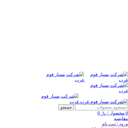
جستجو
0
محصول
/
﷼
0
مقایسه
ورود / ثبت نام