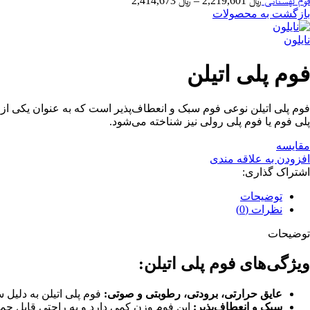
فوم لهستانی
﷼
2,219,601
–
﷼
2,414,673
قیمت:
بازگشت به محصولات
﷼ 2,219,601
تا
نایلون
﷼ 2,414,673
فوم پلی اتیلن
فوم پلی اتیلن نوعی فوم سبک و انعطاف‌پذیر است که به عنوان یکی از 
پلی فوم یا فوم پلی رولی نیز شناخته می‌شود.
مقایسه
افزودن به علاقه مندی
اشتراک گذاری:
توضیحات
نظرات (0)
توضیحات
ویژگی‌های فوم پلی اتیلن:
عایق حرارتی، برودتی، رطوبتی و صوتی:
فوم پلی اتیلن به دلیل 
سبک و انعطاف‌پذیر:
این فوم وزن کمی دارد و به راحتی قابل ح