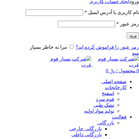
ورود
ایجاد حساب کاربری
نام کاربری یا آدرس ایمیل
*
رمز عبور
*
ورود
رمز عبور را فراموش کرده اید؟
مرا به خاطر بسپار
منو
0
محصول
/
﷼
0
صفحه اصلی
کارخانجات
اسفنج
فوم سرد
تشک طبی
تولید مواد اولیه
فعالیت
بازرگانی
بازرگانی خارجی
بازرگانی داخلی